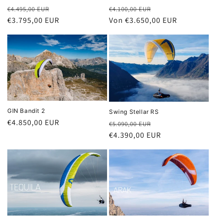
Normaler
Verkaufspreis
Normaler
Verkaufspreis
€4.100,00 EUR
€4.495,00 EUR
Preis
Von €3.650,00 EUR
Preis
€3.795,00 EUR
GIN Bandit 2
Swing Stellar RS
Normaler
€4.850,00 EUR
Normaler
Verkaufspreis
€5.090,00 EUR
Preis
Preis
€4.390,00 EUR