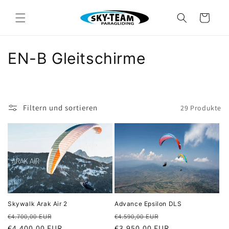
Direkt
zum
Warenkorb
Inhalt
K
EN-B Gleitschirme
a
t
Filtern und sortieren
29 Produkte
e
g
o
r
i
Skywalk Arak Air 2
Advance Epsilon DLS
e
Normaler
Verkaufspreis
Normaler
Verkaufspreis
€4.700,00 EUR
€4.590,00 EUR
Preis
€4.400,00 EUR
Preis
€3.950,00 EUR