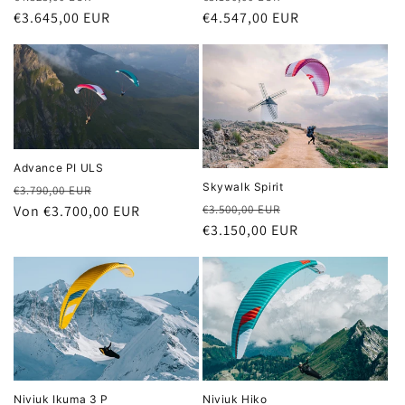
Preis
€3.645,00 EUR
Preis
€4.547,00 EUR
Advance PI ULS
Skywalk Spirit
Normaler
Verkaufspreis
€3.790,00 EUR
Normaler
Verkaufspreis
€3.500,00 EUR
Preis
Von €3.700,00 EUR
Preis
€3.150,00 EUR
Niviuk Hiko
Niviuk Ikuma 3 P