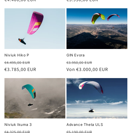
:
Niviuk Hiko P
GIN Evora
Normaler
Verkaufspreis
Normaler
Verkaufspreis
€4.495,00 EUR
€3.950,00 EUR
Preis
€3.785,00 EUR
Preis
Von €3.000,00 EUR
Niviuk Ikuma 3
Advance Theta ULS
Normaler
Verkaufspreis
Normaler
Verkaufspreis
€4.325,00 EUR
€5.190,00 EUR