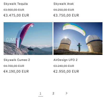
Skywalk Arak
Skywalk Tequila
Normaler
Verkaufspreis
Normaler
Verkaufspreis
€4.250,00 EUR
€3.900,00 EUR
Preis
€3.750,00 EUR
Preis
€3.475,00 EUR
AirDesign UFO 2
Skywalk Cumeo 2
Normaler
Verkaufspreis
Normaler
Verkaufspreis
€3.240,00 EUR
€4.700,00 EUR
Preis
€2.950,00 EUR
Preis
€4.190,00 EUR
1
2