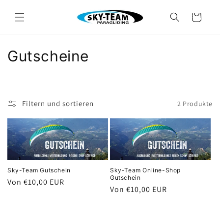
Direkt
zum
Warenkorb
Inhalt
K
Gutscheine
a
t
Filtern und sortieren
2 Produkte
e
g
o
r
Sky-Team Gutschein
Sky-Team Online-Shop
Gutschein
Normaler
Von €10,00 EUR
i
Normaler
Von €10,00 EUR
Preis
Preis
e