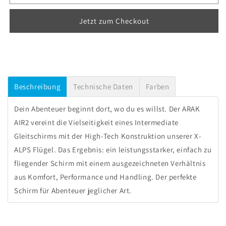
Skywalk
Skywalk
Arak
Arak
Jetzt zum Checkout
Air
Air
2
2
Beschreibung
Technische Daten
Farben
Dein Abenteuer beginnt dort, wo du es willst. Der ARAK
AIR2 vereint die Vielseitigkeit eines Intermediate
Gleitschirms mit der High-Tech Konstruktion unserer X-
ALPS Flügel.
Das Ergebnis: ein leistungsstarker, einfach zu
fliegender Schirm mit einem ausgezeichneten Verhältnis
aus Komfort, Performance und Handling. Der perfekte
Schirm für Abenteuer jeglicher Art.