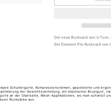
U-
U-
Turn
Turn
Element
Element
Pro
Pro
Rucksack
Rucksack
Der neue Rucksack von U-Turn. 
Der Element-Pro Rucksack von U-
mbare Schultergurte, Kompressionsriemen, gepolsterte und ergon
ptimierung der Gewichtsverteilung, ein elastischer Brustgurt, vi
urte an der Oberseite, Mesh-Applikationen, wo man schwitzt und
neuen Rucksäcke aus.