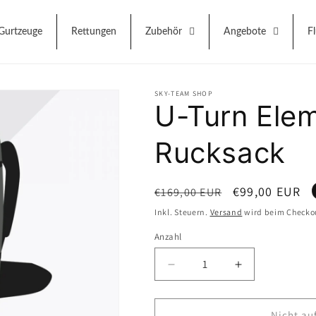
Gurtzeuge
Rettungen
Zubehör
Angebote
F
SKY-TEAM SHOP
U-Turn Ele
Rucksack
Normaler
Verkaufspreis
€99,00 EUR
€169,00 EUR
Preis
Inkl. Steuern.
Versand
wird beim Checko
Anzahl
Anzahl
Verringere
Erhöhe
die
die
Menge
Menge
für
für
Nicht au