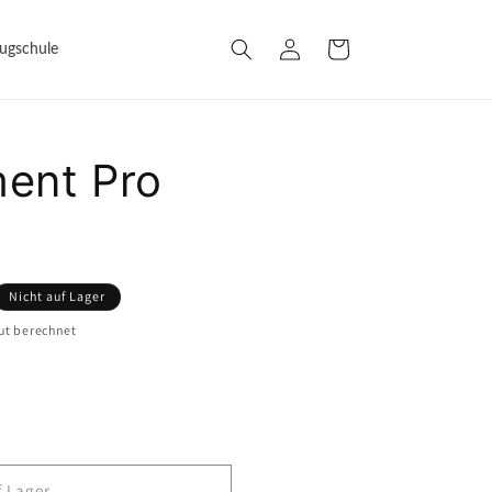
Einloggen
Warenkorb
lugschule
ment Pro
Nicht auf Lager
ut berechnet
f Lager