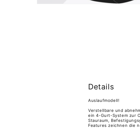
Medien
1
in
Modal
öffnen
Details
Auslaufmodell!
Verstellbare und abneh
ein 4-Gurt-System zur O
Stauraum, Befestigungsg
Features zeichnen die 