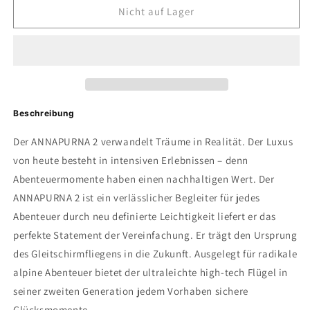
für
für
Nicht auf Lager
U-
U-
Turn
Turn
Annapurna
Annapurna
2
2
Beschreibung
Der ANNAPURNA 2 verwandelt Träume in Realität. Der Luxus
von heute besteht in intensiven Erlebnissen – denn
Abenteuermomente haben einen nachhaltigen Wert. Der
ANNAPURNA 2 ist ein verlässlicher Begleiter für jedes
Abenteuer durch neu definierte Leichtigkeit liefert er das
perfekte Statement der Vereinfachung. Er trägt den Ursprung
des Gleitschirmfliegens in die Zukunft. Ausgelegt für radikale
alpine Abenteuer bietet der ultraleichte high-tech Flügel in
seiner zweiten Generation jedem Vorhaben sichere
Glücksmomente.