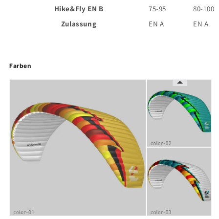
Hike&Fly EN B
75-95
80-100
Zulassung
EN A
EN A
Farben