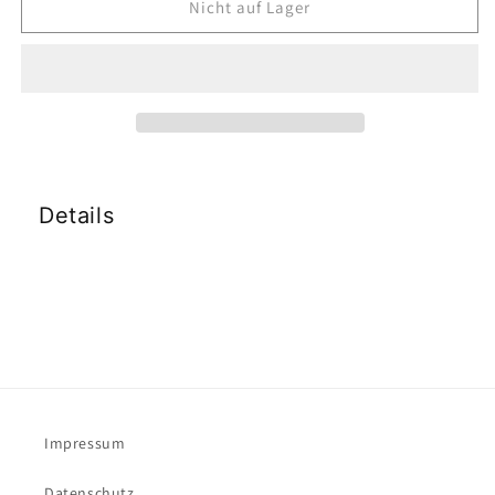
für
für
Nicht auf Lager
Test
Test
Komplettset
Komplettset
Beginner
Beginner
Details
Impressum
Datenschutz