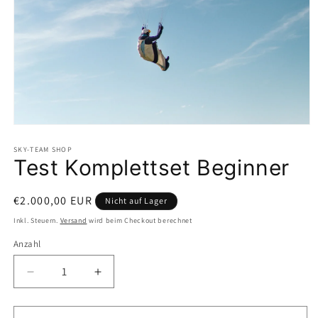
Medien
1
in
SKY-TEAM SHOP
Test Komplettset Beginner
Modal
öffnen
Normaler
€2.000,00 EUR
Nicht auf Lager
Preis
Inkl. Steuern.
Versand
wird beim Checkout berechnet
Anzahl
Anzahl
Verringere
Erhöhe
die
die
Menge
Menge