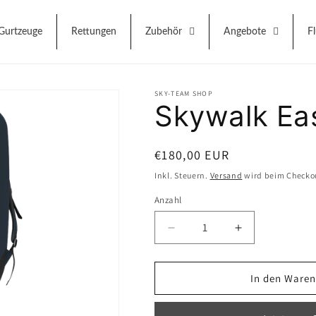
Gurtzeuge
Rettungen
Zubehör
Angebote
F
SKY-TEAM SHOP
Skywalk Ea
Normaler
€180,00 EUR
Preis
Inkl. Steuern.
Versand
wird beim Checko
Anzahl
Anzahl
Verringere
Erhöhe
die
die
Menge
Menge
für
für
In den Waren
Skywalk
Skywalk
Easy
Easy