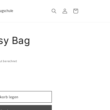
Einloggen
Warenkorb
lugschule
sy Bag
ut berechnet
korb legen