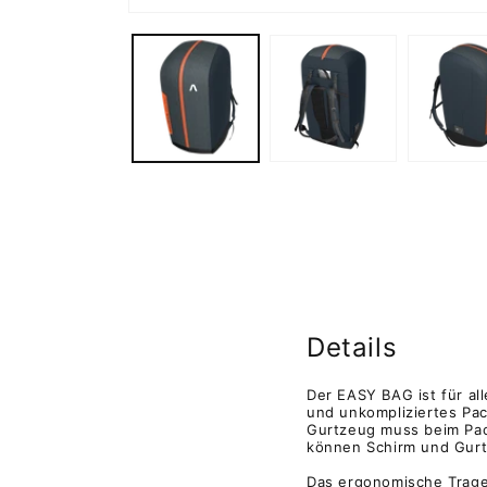
Medien
1
in
Modal
öffnen
Details
Der EASY BAG ist für al
und unkompliziertes Pac
Gurtzeug muss beim Pac
können Schirm und Gur
Das ergonomische Trage