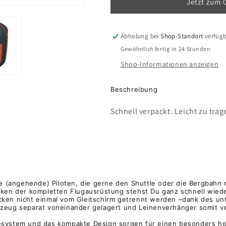
Jetzt zum 
Bag
Bag
Abholung bei
Shop-Standort
verfüg
Gewöhnlich fertig in 24 Stunden
Shop-Informationen anzeigen
Beschreibung
Schnell verpackt. Leicht zu trag
le (angehende) Piloten, die gerne den Shuttle oder die Bergbahn 
ken der kompletten Flugausrüstung stehst Du ganz schnell wiede
ken nicht einmal vom Gleitschirm getrennt werden –dank des unt
tzeug separat voneinander gelagert und Leinenverhänger somit 
system und das kompakte Design sorgen für einen besonders ho