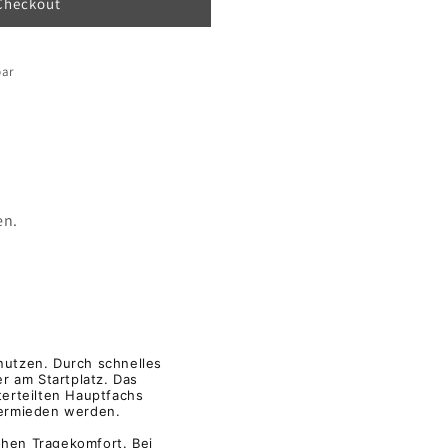
Checkout
bar
en.
nutzen. Durch schnelles
r am Startplatz. Das
erteilten Hauptfachs
vermieden werden.
hen Tragekomfort. Bei