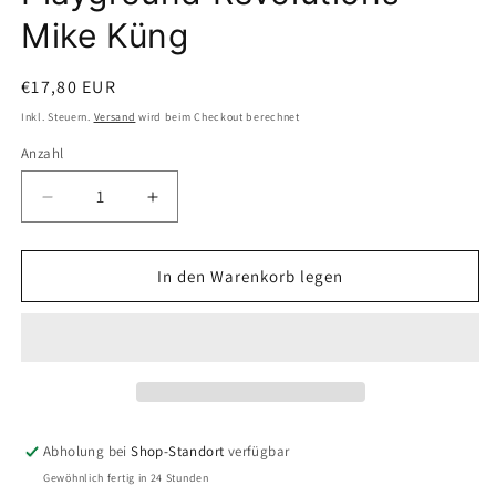
Mike Küng
Normaler
€17,80 EUR
Preis
Inkl. Steuern.
Versand
wird beim Checkout berechnet
Anzahl
Anzahl
Verringere
Erhöhe
die
die
Menge
Menge
für
für
In den Warenkorb legen
Playground
Playground
Revolutions
Revolutions
-
-
Mike
Mike
Küng
Küng
Abholung bei
Shop-Standort
verfügbar
Gewöhnlich fertig in 24 Stunden