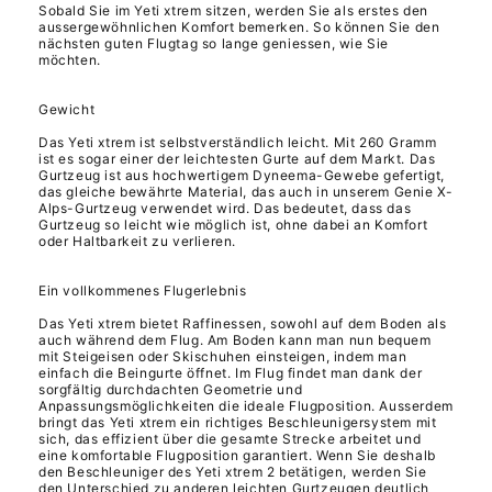
Sobald Sie im Yeti xtrem sitzen, werden Sie als erstes den
aussergewöhnlichen Komfort bemerken. So können Sie den
nächsten guten Flugtag so lange geniessen, wie Sie
möchten.
Gewicht
Das Yeti xtrem ist selbstverständlich leicht. Mit 260 Gramm
ist es sogar einer der leichtesten Gurte auf dem Markt. Das
Gurtzeug ist aus hochwertigem Dyneema-Gewebe gefertigt,
das gleiche bewährte Material, das auch in unserem Genie X-
Alps-Gurtzeug verwendet wird. Das bedeutet, dass das
Gurtzeug so leicht wie möglich ist, ohne dabei an Komfort
oder Haltbarkeit zu verlieren.
Ein vollkommenes Flugerlebnis
Das Yeti xtrem bietet Raffinessen, sowohl auf dem Boden als
auch während dem Flug. Am Boden kann man nun bequem
mit Steigeisen oder Skischuhen einsteigen, indem man
einfach die Beingurte öffnet. Im Flug findet man dank der
sorgfältig durchdachten Geometrie und
Anpassungsmöglichkeiten die ideale Flugposition. Ausserdem
bringt das Yeti xtrem ein richtiges Beschleunigersystem mit
sich, das effizient über die gesamte Strecke arbeitet und
eine komfortable Flugposition garantiert. Wenn Sie deshalb
den Beschleuniger des Yeti xtrem 2 betätigen, werden Sie
den Unterschied zu anderen leichten Gurtzeugen deutlich