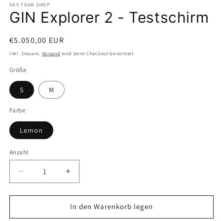
SKY-TEAM SHOP
GIN Explorer 2 - Testschirm
Normaler
€5.050,00 EUR
Preis
Inkl. Steuern.
Versand
wird beim Checkout berechnet
Größe
S
M
Farbe
Lemon
Anzahl
Anzahl
Verringere
Erhöhe
die
die
Menge
Menge
für
für
In den Warenkorb legen
GIN
GIN