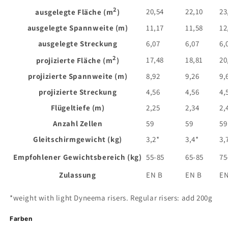
2
20,54
22,10
23
ausgelegte Fläche (m
)
ausgelegte Spannweite (m)
11,17
11,58
12
ausgelegte Streckung
6,07
6,07
6,
2
17,48
18,81
20
projizierte Fläche (m
)
projizierte Spannweite (m)
8,92
9,26
9,
projizierte Streckung
4,56
4,56
4,
Flügeltiefe (m)
2,25
2,34
2,
Anzahl Zellen
59
59
59
Gleitschirmgewicht (kg)
3,2*
3,4*
3,
Empfohlener Gewichtsbereich (kg)
55-85
65-85
75
Zulassung
EN B
EN B
EN
*weight with light Dyneema risers. Regular risers: add 200g
Farben