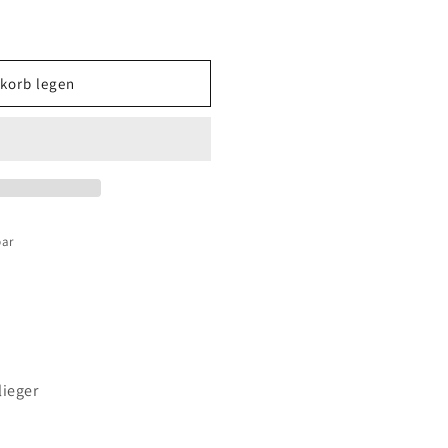
korb legen
egen
bar
lieger