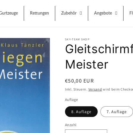
Gurtzeuge
Rettungen
Zubehör
Angebote
F
SKY-TEAM SHOP
Gleitschirmf
Meister
Normaler
€50,00 EUR
Preis
Inkl. Steuern.
Versand
wird beim Checko
Auflage
8. Auflage
7. Auflage
Anzahl
Anzahl