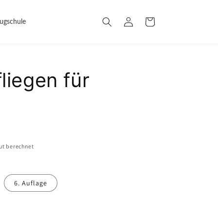
Einloggen
Warenkorb
lugschule
liegen für
ut berechnet
6. Auflage