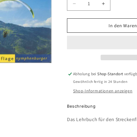
Verringere
Erhöhe
die
die
Menge
Menge
für
für
In den Waren
Gleitschirmfliegen
Gleitschirmfli
für
für
Meister
Meister
Abholung bei
Shop-Standort
verfüg
Gewöhnlich fertig in 24 Stunden
Shop-Informationen anzeigen
Beschreibung
Das Lehrbuch für den Streckenf