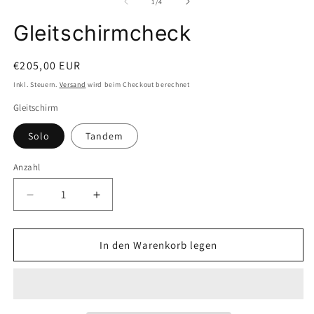
in
von
1
/
4
öffnen
M
ö
Gleitschirmcheck
Normaler
€205,00 EUR
Preis
Inkl. Steuern.
Versand
wird beim Checkout berechnet
Gleitschirm
Solo
Tandem
Anzahl
Anzahl
Verringere
Erhöhe
die
die
Menge
Menge
für
für
In den Warenkorb legen
Gleitschirmcheck
Gleitschirmcheck