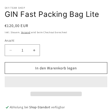
ö
öffnen
SKY-TEAM SHOP
GIN Fast Packing Bag Lite
Normaler
€120,00 EUR
Preis
Inkl. Steuern.
Versand
wird beim Checkout berechnet
Anzahl
Anzahl
Verringere
Erhöhe
die
die
Menge
Menge
für
für
In den Warenkorb legen
GIN
GIN
Fast
Fast
Packing
Packing
Bag
Bag
Lite
Lite
Abholung bei
Shop-Standort
verfügbar