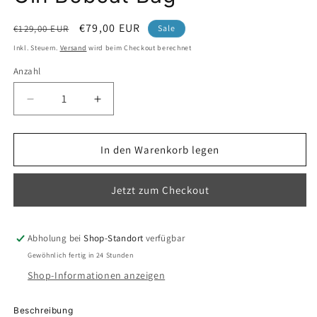
Normaler
Verkaufspreis
€79,00 EUR
€129,00 EUR
Sale
Preis
Inkl. Steuern.
Versand
wird beim Checkout berechnet
Anzahl
Anzahl
Verringere
Erhöhe
die
die
Menge
Menge
für
für
In den Warenkorb legen
Gin
Gin
Bobcat
Bobcat
Jetzt zum Checkout
Bag
Bag
Abholung bei
Shop-Standort
verfügbar
Gewöhnlich fertig in 24 Stunden
Shop-Informationen anzeigen
Beschreibung