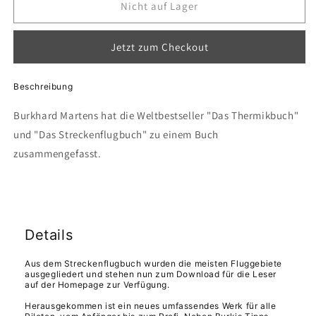
für
für
Nicht auf Lager
Das
Das
Thermik-
Thermik-
Jetzt zum Checkout
und
und
Streckenflugbuch
Streckenflugbuch
für
für
Beschreibung
Gleitschirm-
Gleitschirm-
und
und
Burkhard Martens hat die Weltbestseller "Das Thermikbuch"
Drachenflieger
Drachenflieger
und "Das Streckenflugbuch" zu einem Buch
zusammengefasst.
Details
Aus dem Streckenflugbuch wurden die meisten Fluggebiete
ausgegliedert und stehen nun zum Download für die Leser
auf der Homepage zur Verfügung.
Herausgekommen ist ein neues umfassendes Werk für alle