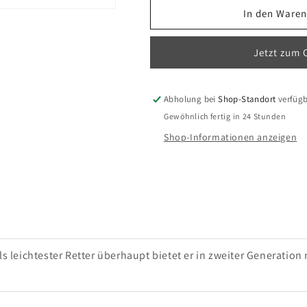
für
für
In den Waren
Companion
Companion
SQR
SQR
Jetzt zum 
Light
Light
2
2
Abholung bei
Shop-Standort
verfüg
Gewöhnlich fertig in 24 Stunden
Shop-Informationen anzeigen
leichtester Retter überhaupt bietet er in zweiter Generation 