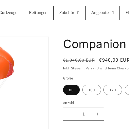
Gurtzeuge
Rettungen
Zubehör
Angebote
F
Companion 
Normaler
Verkaufspre
€940,00 EU
€1.040,00 EUR
Preis
Inkl. Steuern.
Versand
wird beim Checko
Größe
80
100
120
Anzahl
Anzahl
Verringere
Erhöhe
die
die
Menge
Menge