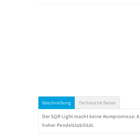
Medien
1
in
Modal
öffnen
Beschreibung
Technische Daten
Der SQR Light macht keine Kompromisse: Als 
hoher Pendelstabilität.