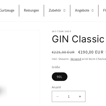
Gurtzeuge
Rettungen
Zubehör
Angebote
F
SKY-TEAM SHOP
GIN Classic
Normaler
Verkaufspreis
€190,00 EUR
€225,00 EUR
Preis
Inkl. Steuern.
Versand
wird beim Checko
Größe
90L
Anzahl
Anzahl
Verringere
Erhöhe
die
die