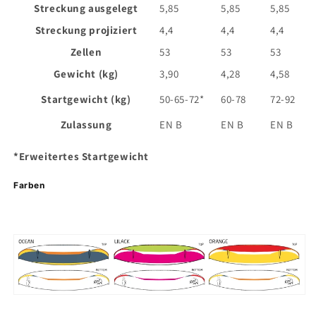
Streckung ausgelegt
5,85
5,85
5,85
Streckung projiziert
4,4
4,4
4,4
Zellen
53
53
53
Gewicht (kg)
3,90
4,28
4,58
Startgewicht (kg)
50-65-72*
60-78
72-92
Zulassung
EN B
EN B
EN B
*Erweitertes Startgewicht
Farben