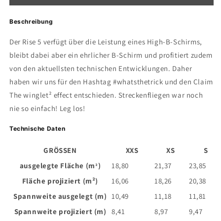
Beschreibung
Der Rise 5 verfügt über die Leistung eines High-B-Schirms,
bleibt dabei aber ein ehrlicher B-Schirm und profitiert zudem
von den aktuellsten technischen Entwicklungen. Daher
haben wir uns für den Hashtag #whatsthetrick und den Claim
The winglet² effect entschieden. Streckenfliegen war noch
nie so einfach! Leg los!
Technische Daten
GRÖSSEN
XXS
XS
S
ausgelegte Fläche (m
)
18,80
21,37
23,85
²
Fläche projiziert (m²)
16,06
18,26
20,38
Spannweite ausgelegt (m)
10,49
11,18
11,81
Spannweite projiziert (m)
8,41
8,97
9,47