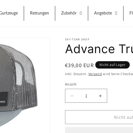
Gurtzeuge
Rettungen
Zubehör
Angebote
F
SKY-TEAM SHOP
Advance Tr
Normaler
€39,00 EUR
Nicht auf Lager
Preis
Inkl. Steuern.
Versand
wird beim Checko
Anzahl
Anzahl
Verringere
Erhöhe
die
die
Menge
Menge
für
für
Nicht au
Advance
Advance
Trucker
Trucker