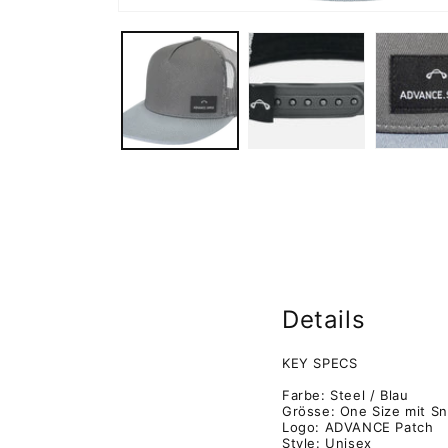
Medien
1
in
Modal
öffnen
Details
KEY SPECS
Farbe: Steel / Blau
Grösse: One Size mit S
Logo: ADVANCE Patch
Style: Unisex