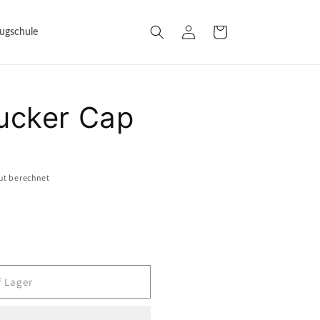
Einloggen
Warenkorb
lugschule
ucker Cap
ut berechnet
f Lager