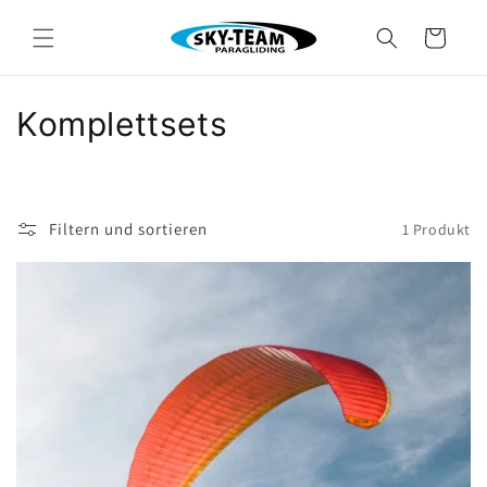
Direkt
zum
Warenkorb
Inhalt
K
Komplettsets
a
t
Filtern und sortieren
1 Produkt
e
g
o
r
i
e