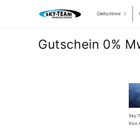
Direkt
zum
Inhalt
Gleitschirme
K
Gutschein 0% M
a
t
e
g
Sky-
o
Norm
Von 
Prei