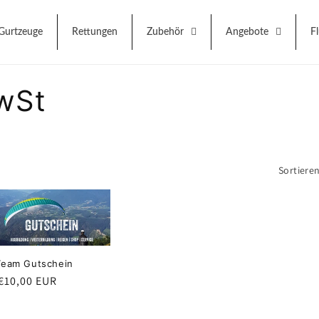
Gurtzeuge
Rettungen
Zubehör
Angebote
F
wSt
Sortiere
Team Gutschein
aler
€10,00 EUR
s