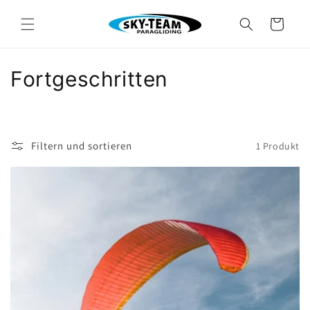
Direkt
zum
Warenkorb
Inhalt
K
Fortgeschritten
a
t
Filtern und sortieren
1 Produkt
e
g
o
r
i
e